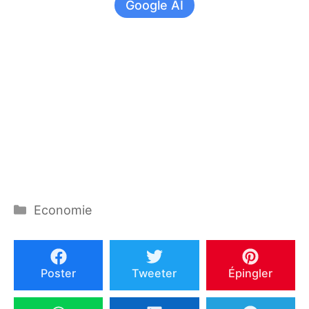
Google AI
Catégories
Economie
Poster
Tweeter
Épingler