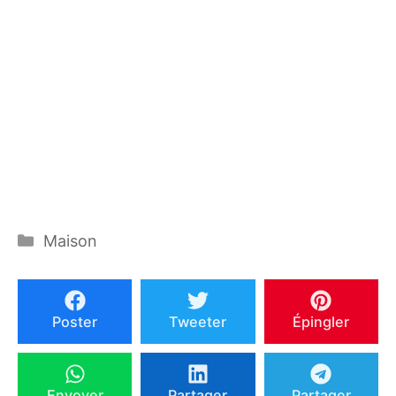
Catégories
Maison
Poster
Tweeter
Épingler
Envoyer
Partager
Partager