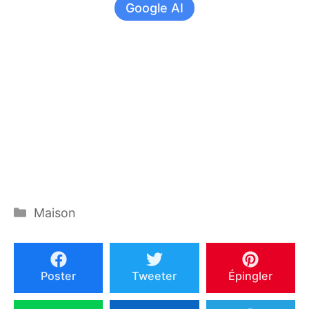
Google AI
Catégories
Maison
Poster
Tweeter
Épingler