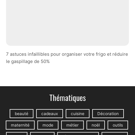
7 astuces infaillibles pour organiser votre frigo et réduire
le gaspillage de 50%
Thématiques
beauté
cadeaux
cuisine
Décoration
maternité
mode
métier
noël
outils