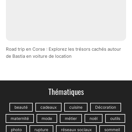
Road trip en Corse : Explorez les trésors cachés autour
de Bastia en voiture de location
Thématiques
beauté
cadeaux
cuisine
Décoration
maternité
mode
métier
noël
outils
photo
rupture
réseaux sociaux
sommeil