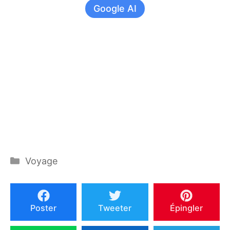
Google AI
Catégories
Voyage
Poster
Tweeter
Épingler