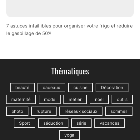
7 astuces infaillibles pour organiser votre frigo et réduire
le gaspillage de 50%
Thématiques
beauté
cadeaux
cuisine
Décoration
maternité
mode
métier
noël
outils
photo
rupture
réseaux sociaux
sommeil
Sport
séduction
série
vacances
yoga