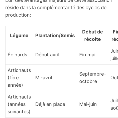
L’un des avantages majeurs de cette association
réside dans la complémentarité des cycles de
production:
Début de
Fi
Légume
Plantation/Semis
récolte
ré
Jui
Épinards
Début avril
Fin mai
juil
Artichauts
Septembre-
(1ère
Mi-avril
Oc
octobre
année)
Artichauts
Juil
(années
Déjà en place
Mai-juin
aoû
suivantes)