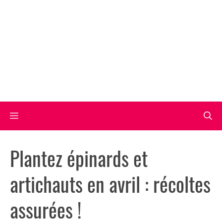
Aller
au
contenu
Menu
Plantez épinards et
artichauts en avril : récoltes
assurées !