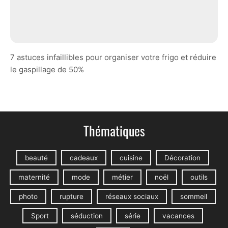
7 astuces infaillibles pour organiser votre frigo et réduire
le gaspillage de 50%
Thématiques
beauté
cadeaux
cuisine
Décoration
maternité
mode
métier
noël
outils
photo
rupture
réseaux sociaux
sommeil
Sport
séduction
série
vacances