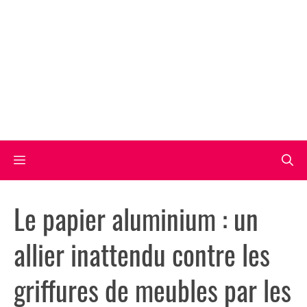
Aller
au
contenu
Menu
Le papier aluminium : un
allier inattendu contre les
griffures de meubles par les