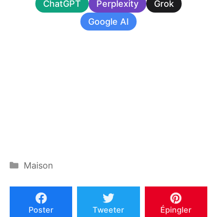
ChatGPT
Perplexity
Grok
Google AI
Catégories
Maison
Poster
Tweeter
Épingler