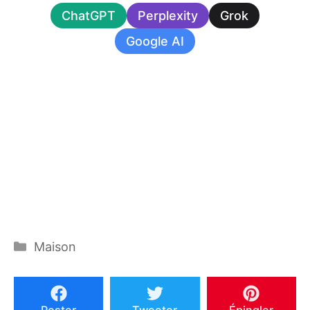
ChatGPT
Perplexity
Grok
Google AI
Catégories
Maison
Poster
Tweeter
Épingler