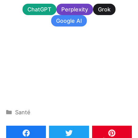
ChatGPT
Perplexity
Grok
Google AI
Catégories
Santé