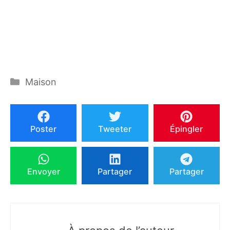
Catégories
Maison
Poster
Tweeter
Épingler
Envoyer
Partager
Partager