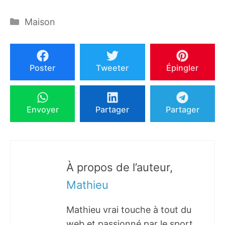
Catégories
Maison
Poster
Tweeter
Épingler
Envoyer
Partager
Partager
À propos de l’auteur,
Mathieu
Mathieu vrai touche à tout du
web et passionné par le sport,