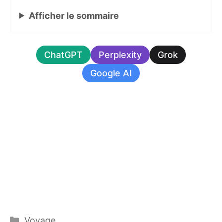
Afficher
le sommaire
ChatGPT
Perplexity
Grok
Google AI
Catégories
Voyage