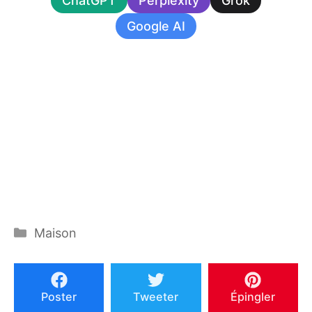
ChatGPT
Perplexity
Grok
Google AI
Catégories
Maison
Poster
Tweeter
Épingler