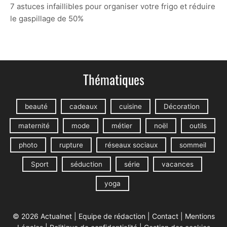
7 astuces infaillibles pour organiser votre frigo et réduire
le gaspillage de 50%
Thématiques
beauté
cadeaux
cuisine
Décoration
maternité
mode
métier
noël
outils
photo
rupture
réseaux sociaux
sommeil
Sport
séduction
série
vacances
yoga
© 2026 Actualnet |
Equipe de rédaction
|
Contact
|
Mentions