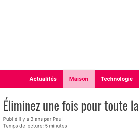
Aller
au
contenu
Actualités
Maison
Technologie
Éliminez une fois pour toute l
publié il y a 3 ans
par
Paul
Temps de lecture: 5 minutes