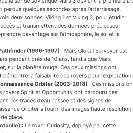
 que la sonde soviétique Mars 3 devient la première à 
 perdue quelques secondes après l’atterrissage.
oie deux sondes, Viking 1 et Viking 2, pour étudier
 succès et transmettent des données précieuses
prendre davantage sur l’atmosphère, le sol et la
Pathfinder (1996-1997)
: Mars Global Surveyor est
Mars pendant près de 10 ans, tandis que Mars
er, sur la planète rouge. Ces deux missions ont
émontré la faisabilité des rovers pour l’exploration.
econnaissance Orbiter (2003-2018)
: Ces missions on
 rovers Spirit et Opportunity ont parcouru des
rant des traces d’eau passée et des signes de
issance Orbiter a fourni des images haute résolution
 de glace.
ctuelle)
: Le rover Curiosity, déployé par cette