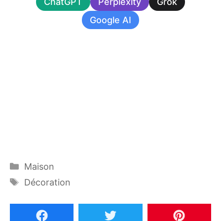
ChatGPT
Perplexity
Grok
Google AI
Catégories
Maison
Étiquettes
Décoration