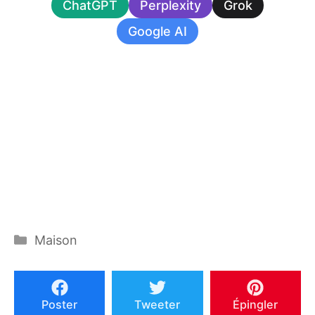
ChatGPT
Perplexity
Grok
Google AI
Catégories
Maison
Poster
Tweeter
Épingler