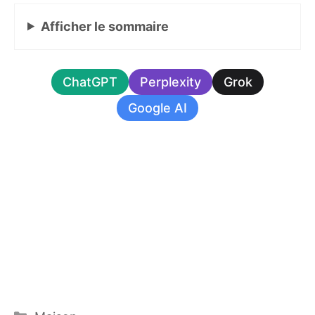
Afficher
le sommaire
ChatGPT
Perplexity
Grok
Google AI
Catégories