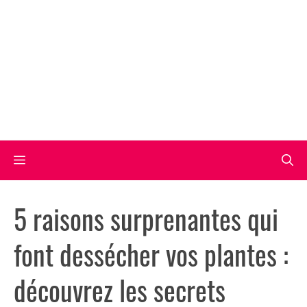
Aller
au
contenu
Menu
5 raisons surprenantes qui
font dessécher vos plantes :
découvrez les secrets