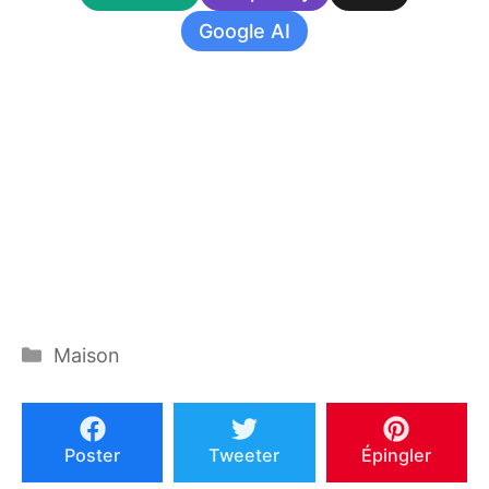
Google AI
Catégories
Maison
Poster
Tweeter
Épingler