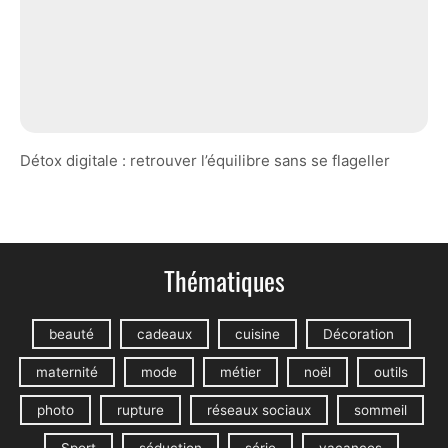
Détox digitale : retrouver l’équilibre sans se flageller
Thématiques
beauté
cadeaux
cuisine
Décoration
maternité
mode
métier
noël
outils
photo
rupture
réseaux sociaux
sommeil
Sport
séduction
série
vacances