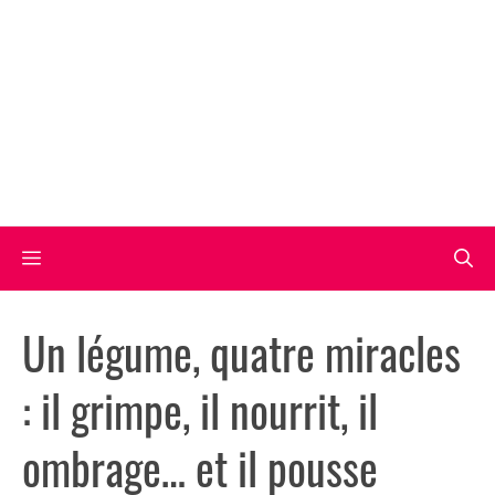
Aller
au
contenu
Menu
Un légume, quatre miracles
: il grimpe, il nourrit, il
ombrage… et il pousse