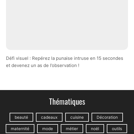
Défi visuel : Repérez la punaise intruse en 15 secondes
et devenez un as de l’observation !
Thématiques
beauté
cadeaux
cuisine
Décoration
maternité
mode
métier
noël
outils