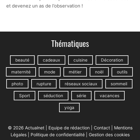
et devenez un as de l’observation !
Thématiques
beauté
cadeaux
cuisine
Décoration
maternité
mode
métier
noël
outils
photo
rupture
réseaux sociaux
sommeil
Sport
séduction
série
vacances
yoga
© 2026 Actualnet |
Equipe de rédaction
|
Contact
|
Mentions
Légales
|
Politique de confidentialité
|
Gestion des cookies