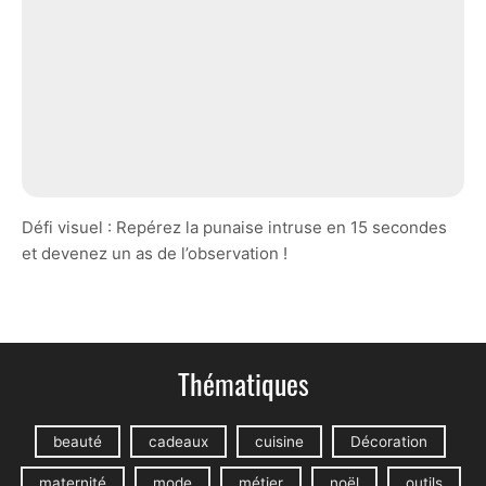
Défi visuel : Repérez la punaise intruse en 15 secondes
et devenez un as de l’observation !
Thématiques
beauté
cadeaux
cuisine
Décoration
maternité
mode
métier
noël
outils