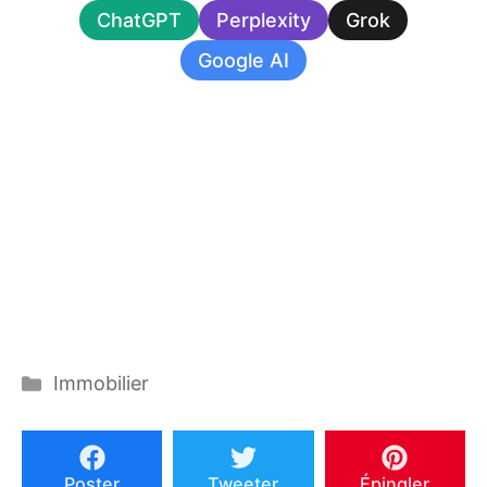
ChatGPT
Perplexity
Grok
Google AI
Catégories
Immobilier
Poster
Tweeter
Épingler