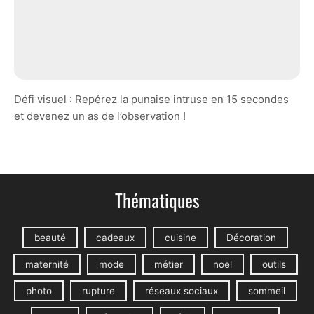
Défi visuel : Repérez la punaise intruse en 15 secondes
et devenez un as de l’observation !
Thématiques
beauté
cadeaux
cuisine
Décoration
maternité
mode
métier
noël
outils
photo
rupture
réseaux sociaux
sommeil