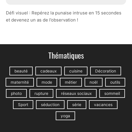
Défi visuel : Repérez la punaise intruse en 15 secondes
et devenez un as de l’observation !
Thématiques
beauté
cadeaux
cuisine
Décoration
maternité
mode
métier
noël
outils
photo
rupture
réseaux sociaux
sommeil
Sport
séduction
série
vacances
yoga