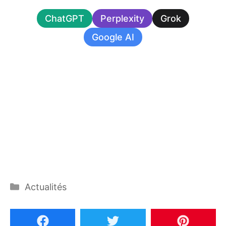
ChatGPT
Perplexity
Grok
Google AI
Catégories
Actualités