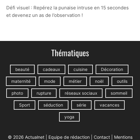
Défi visuel : Repérez la punaise intruse en 15 secondes
et devenez un as de l’observation !
Thématiques
beauté
cadeaux
cuisine
Décoration
maternité
mode
métier
noël
outils
photo
rupture
réseaux sociaux
sommeil
Sport
séduction
série
vacances
yoga
© 2026 Actualnet |
Equipe de rédaction
|
Contact
|
Mentions