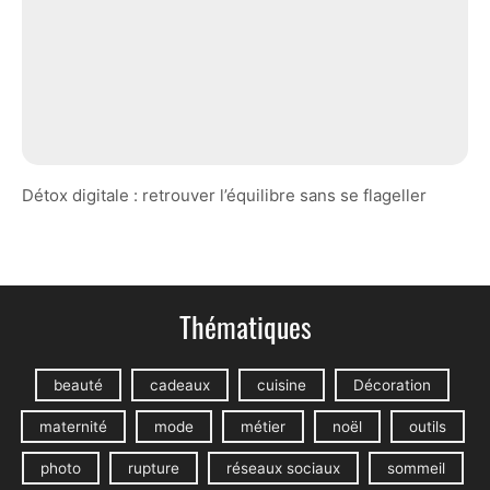
Détox digitale : retrouver l’équilibre sans se flageller
Thématiques
beauté
cadeaux
cuisine
Décoration
maternité
mode
métier
noël
outils
photo
rupture
réseaux sociaux
sommeil