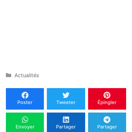
Catégories
Actualités
Poster
Tweeter
Épingler
Envoyer
Partager
Partager