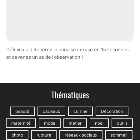
Défi visuel : Repérez la punaise intruse en 15 secondes
et devenez un as de l’observation !
Thématiques
beauté
cadeaux
cuisine
Décoration
maternité
mode
métier
noël
outils
photo
rupture
réseaux sociaux
sommeil