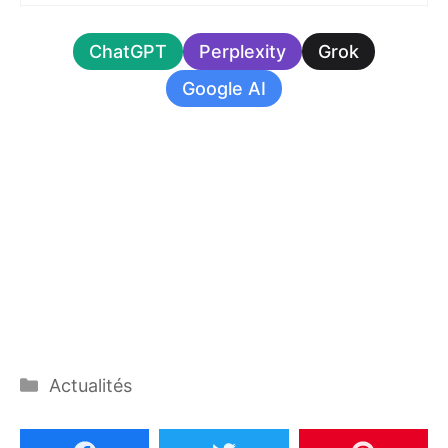
ChatGPT
Perplexity
Grok
Google AI
Catégories
Actualités