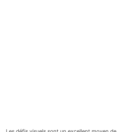
Les défis visuels sont un excellent moyen de