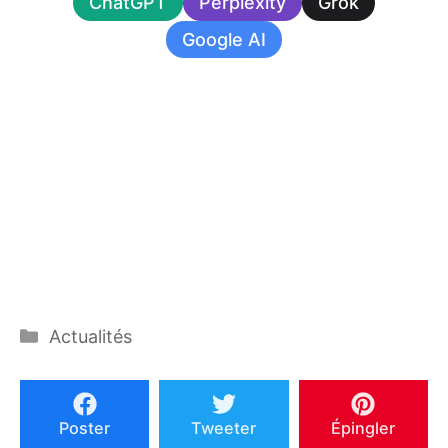
ChatGPT
Perplexity
Grok
Google AI
Catégories
Actualités
Poster
Tweeter
Épingler