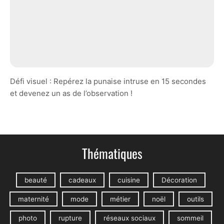
Défi visuel : Repérez la punaise intruse en 15 secondes
et devenez un as de l’observation !
Thématiques
beauté
cadeaux
cuisine
Décoration
maternité
mode
métier
noël
outils
photo
rupture
réseaux sociaux
sommeil