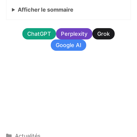
Afficher
le sommaire
ChatGPT
Perplexity
Grok
Google AI
Catégories
Actualités