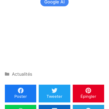
Google AI
Catégories
Actualités
Poster
Tweeter
Épingler