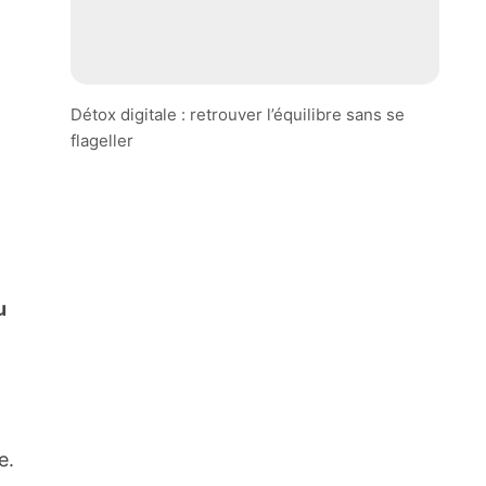
Détox digitale : retrouver l’équilibre sans se
flageller
u
e.