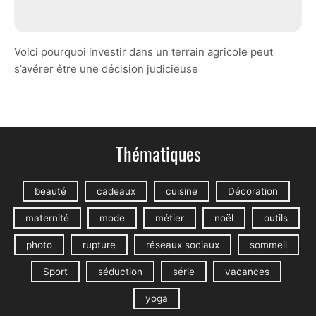
Voici pourquoi investir dans un terrain agricole peut
s’avérer être une décision judicieuse
Thématiques
beauté
cadeaux
cuisine
Décoration
maternité
mode
métier
noël
outils
photo
rupture
réseaux sociaux
sommeil
Sport
séduction
série
vacances
yoga