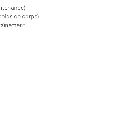
intenance)
poids de corps)
traînement