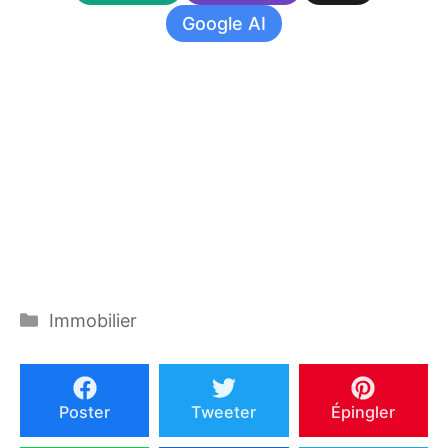
Google AI
Catégories
Immobilier
Poster
Tweeter
Épingler