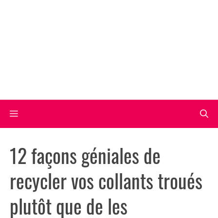
Aller
au
contenu
Menu
12 façons géniales de
recycler vos collants troués
plutôt que de les